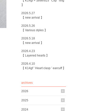
【 K14gf + Silver925 ’ Clip ’ ring
】
2026.5.27
【 new arrival 】
2026.5.26
【 Various styles 】
2026.5.18
【 new arrival 】
2026.4.23
【 Layered hearts 】
2026.4.10
【 K14gf ’ Heart clasp ’ earcuff 】
archives
2026
2025
2024