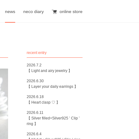
news
neco diary
online store
recent entry
2026.7.2
【 Light and airy jewelry 】
2026.6.30
【 Layer your daily earrings 】
2026.6.18
【 Heart clasp ♡ 】
2026.6.11
【 Silver filled+Silver925 ’ Clip ’
ring 】
2026.6.4