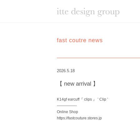
fast coutre news
2026.5.18
【 new arrival 】
K14gf earcuff『 clips 』 ’ Clip ’
—————-
Online Shop
https://fastcouture.stores.jp