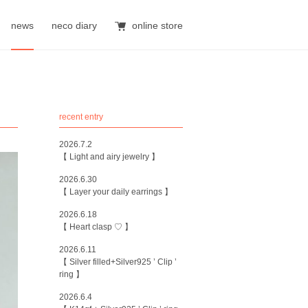
news
neco diary
online store
recent entry
2026.7.2
【 Light and airy jewelry 】
2026.6.30
【 Layer your daily earrings 】
2026.6.18
【 Heart clasp ♡ 】
2026.6.11
【 Silver filled+Silver925 ’ Clip ’
ring 】
2026.6.4