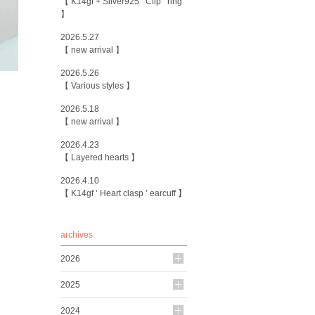
【 K14gf + Silver925 ’ Clip ’ ring
】
2026.5.27
【 new arrival 】
2026.5.26
【 Various styles 】
2026.5.18
【 new arrival 】
2026.4.23
【 Layered hearts 】
2026.4.10
【 K14gf ’ Heart clasp ’ earcuff 】
archives
2026
2025
2024