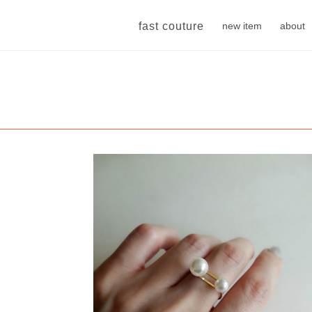
fast couture
new item
about
 】