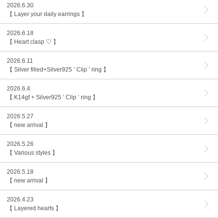
2026.6.30
【 Layer your daily earrings 】
2026.6.18
【 Heart clasp ♡ 】
2026.6.11
【 Silver filled+Silver925 ’ Clip ’ ring 】
2026.6.4
【 K14gf + Silver925 ’ Clip ’ ring 】
2026.5.27
【 new arrival 】
2026.5.26
【 Various styles 】
2026.5.18
【 new arrival 】
2026.4.23
【 Layered hearts 】