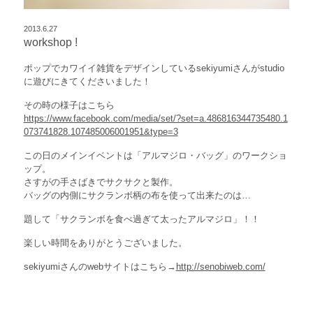
2013.6.27
workshop !
ポップでカワイイ雑貨をデザインしているsekiyumiさんがstudio
に遊びにきてくださいました！
その時の様子はこちら
https://www.facebook.com/media/set/?set=a.486816344735480.1
073741828.107485006001951&type=3
この日のメインイベントは「アルマジロ・バッグ」のワークショ
ップ。
さすがの手さばきでサクサクと製作。
バッグの内側にサクランボ柄の布を使って出来たのは…
題して「サクランボを食べ過ぎて太ったアルマジロ」！！
楽しい時間をありがとうございました。
sekiyumiさんのwebサイトはこちら→
http://senobiweb.com/