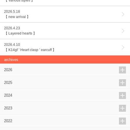
【 Various styles 】
2026.5.18
【 new arrival 】
2026.4.23
【 Layered hearts 】
2026.4.10
【 K14gf ’ Heart clasp ’ earcuff 】
archives
2026
2025
2024
2023
2022