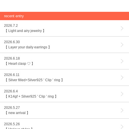
recent entry
2026.7.2
【 Light and airy jewelry 】
2026.6.30
【 Layer your daily earrings 】
2026.6.18
【 Heart clasp ♡ 】
2026.6.11
【 Silver filled+Silver925 ’ Clip ’ ring 】
2026.6.4
【 K14gf + Silver925 ’ Clip ’ ring 】
2026.5.27
【 new arrival 】
2026.5.26