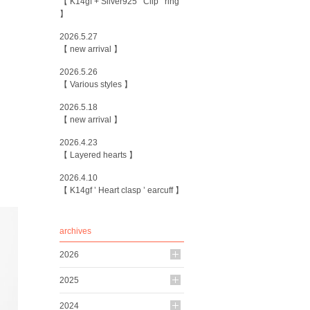
【 K14gf + Silver925 ’ Clip ’ ring
】
2026.5.27
【 new arrival 】
2026.5.26
【 Various styles 】
2026.5.18
【 new arrival 】
2026.4.23
【 Layered hearts 】
2026.4.10
【 K14gf ’ Heart clasp ’ earcuff 】
archives
2026
2025
2024