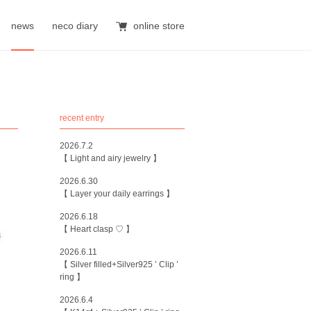
news
neco diary
online store
recent entry
2026.7.2
【 Light and airy jewelry 】
2026.6.30
【 Layer your daily earrings 】
2026.6.18
【 Heart clasp ♡ 】
2026.6.11
【 Silver filled+Silver925 ’ Clip ’
ring 】
2026.6.4