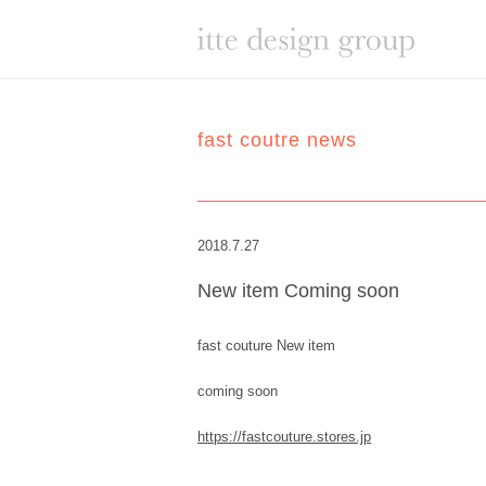
fast coutre news
2018.7.27
New item Coming soon
fast couture New item
coming soon
https://fastcouture.stores.jp