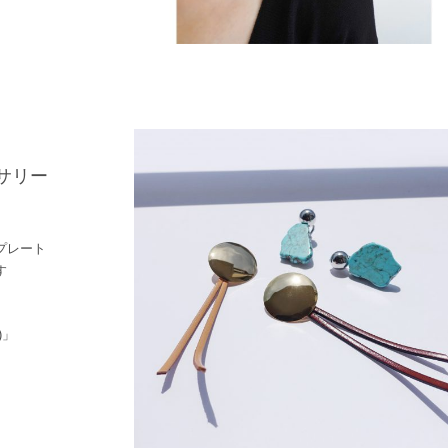
セサリー
プレート
す
」
)」