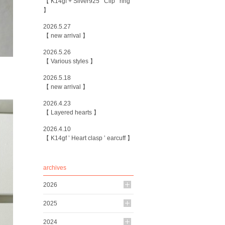
【 K14gf + Silver925 ’ Clip ’ ring
】
2026.5.27
【 new arrival 】
2026.5.26
【 Various styles 】
2026.5.18
【 new arrival 】
2026.4.23
【 Layered hearts 】
2026.4.10
【 K14gf ’ Heart clasp ’ earcuff 】
archives
2026
2025
2024