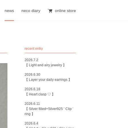
news
neco diary
online store
recent entry
2026.7.2
【 Light and airy jewelry 】
2026.6.30
【 Layer your daily earrings 】
2026.6.18
【 Heart clasp ♡ 】
2026.6.11
【 Silver filled+Silver925 ’ Clip ’
ring 】
2026.6.4