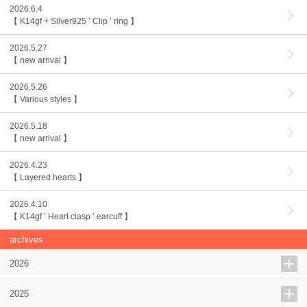
2026.6.4
【 K14gf + Silver925 ’ Clip ’ ring 】
2026.5.27
【 new arrival 】
2026.5.26
【 Various styles 】
2026.5.18
【 new arrival 】
2026.4.23
【 Layered hearts 】
2026.4.10
【 K14gf ’ Heart clasp ’ earcuff 】
archives
2026
2025