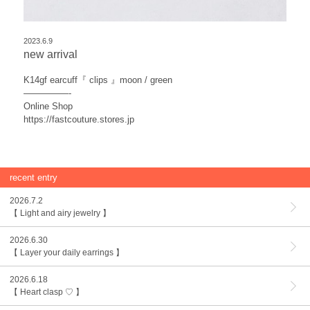
2023.6.9
new arrival
K14gf earcuff『 clips 』moon / green
—————-
Online Shop
https://fastcouture.stores.jp
recent entry
2026.7.2
【 Light and airy jewelry 】
2026.6.30
【 Layer your daily earrings 】
2026.6.18
【 Heart clasp ♡ 】