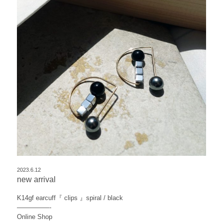
2023.6.12
new arrival
K14gf earcuff『 clips 』spiral / black
—————-
Online Shop