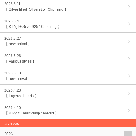
2026.6.11
【 Silver filled+Silver925 ’ Clip ’ ring 】
2026.6.4
【 K14gf + Silver925 ’ Clip ’ ring 】
2026.5.27
【 new arrival 】
2026.5.26
【 Various styles 】
2026.5.18
【 new arrival 】
2026.4.23
【 Layered hearts 】
2026.4.10
【 K14gf ’ Heart clasp ’ earcuff 】
archives
2026