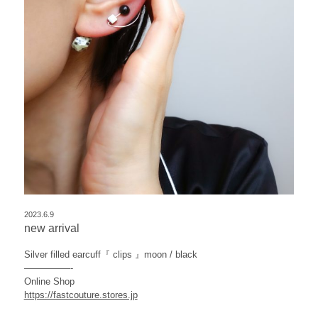
2023.6.9
new arrival
Silver filled earcuff『 clips 』moon / black
—————-
Online Shop
https://fastcouture.stores.jp