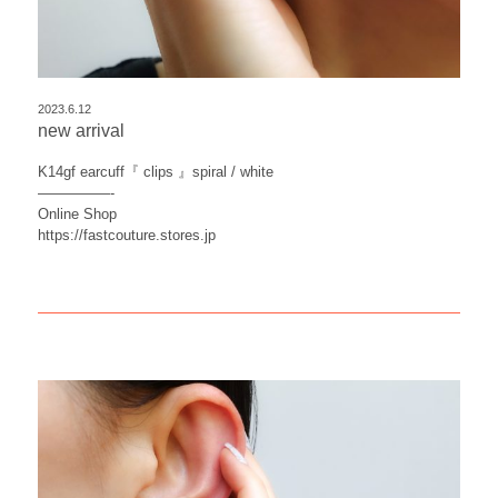
2023.6.12
new arrival
K14gf earcuff『 clips 』spiral / white
—————-
Online Shop
https://fastcouture.stores.jp