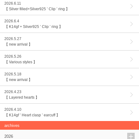
2026.6.11
【 Silver filled+Silver925 ’ Clip ’ ring 】
2026.6.4
【 K14gf + Silver925 ’ Clip ’ ring 】
2026.5.27
【 new arrival 】
2026.5.26
【 Various styles 】
2026.5.18
【 new arrival 】
2026.4.23
【 Layered hearts 】
2026.4.10
【 K14gf ’ Heart clasp ’ earcuff 】
archives
2026