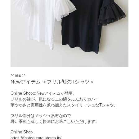
2016.6.22
Newアイテム ＜フリル袖のTシャツ＞
Online ShopにNewアイテムが登場。
フリルの袖が、気になる二の腕をふんわりカバー
華やかさと実用性を兼ね揃えたスタイリッシュなTシャツ。
フリル部分はメッシュ素材なので
暑い季節も涼しく快適にお過ごしいただけます。
Online Shop
https://fastcouture.stores.jp/