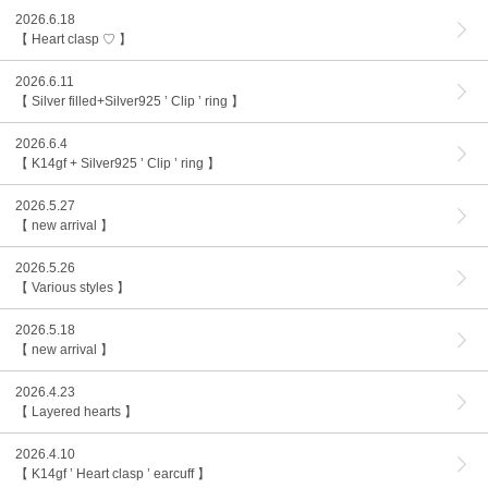
2026.6.18
【 Heart clasp ♡ 】
2026.6.11
【 Silver filled+Silver925 ’ Clip ’ ring 】
2026.6.4
【 K14gf + Silver925 ’ Clip ’ ring 】
2026.5.27
【 new arrival 】
2026.5.26
【 Various styles 】
2026.5.18
【 new arrival 】
2026.4.23
【 Layered hearts 】
2026.4.10
【 K14gf ’ Heart clasp ’ earcuff 】