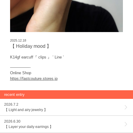
2025.12.18
【 Holiday mood 】
K14gf earcuff『 clips 』 ’ Line ’
—————-
Online Shop
https://fastcouture.stores.jp
recent entry
2026.7.2
【 Light and airy jewelry 】
2026.6.30
【 Layer your daily earrings 】